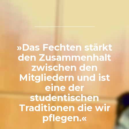
»Das Fechten stärkt
den Zusammenhalt
zwischen den
Mitgliedern und ist
eine der
studentischen
Traditionen die wir
pflegen.«